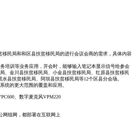
贫移民局和和区县扶贫移民局的进行会议会商的需求，具体内容
、业务培训等业务应用，开会时，能够输入笔记本显示信号给参会
民局、金川县扶贫移民局、小金县扶贫移民局、红原县扶贫移民
水县扶贫移民局、阿坝县扶贫移民局等12个区县分会场。
来的系统的更大范围的覆盖和应用。
C600、数字麦克风VPM220
40通过公网组网，都部署在互联网上