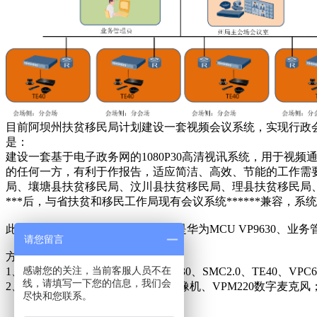
目前阿坝州扶贫移民局计划建设一套视频会议系统，实现行政
是：
建设一套基于电子政务网的1080P30高清视讯系统，用于
的任何一方，有利于作报告，适应简洁、高效、节能的工作需
局、壤塘县扶贫移民局、汶川县扶贫移民局、理县扶贫移民局
***后，与省扶贫和移民工作局现有会议系统******兼容，
此次视频会议建设，涉及到的设备是华为MCU VP9630、业务管理
请您留言
方案介绍：
感谢您的关注，当前客服人员不在
1、在州局主会场侧部署MCU VP9630、SMC2.0、TE40、V
线，请填写一下您的信息，我们会
2、分会场侧部署TE40、VPC620摄像机、VPM220数字麦
尽快和您联系。
上一篇：
巴中政务中心项目